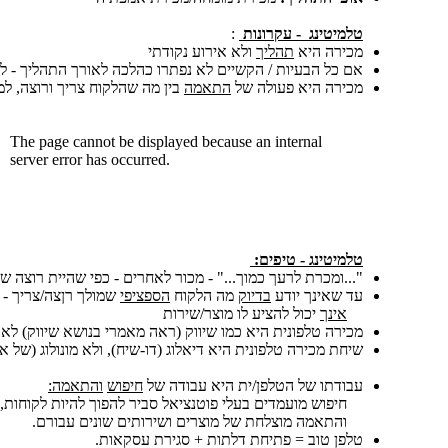
טלמיטינג
- עקרונות
:
מכירה היא
תהליך
ולא אירוע נקודתי
אם כל הבעיות / הקשיים לא נפתרו כהלכה לאורך התהליך - 
מכירה היא פעולה של
התאמה
בין מה שהלקוח צריך ורוצה, ל
טלמיטינג
- טיפים:
"...ומכרת לרעך כמוך..." - מכור לאחרים - כפי שהיית רוצה ש
עד שאינך יודע
בדיוק
מה הלקוח
הספציפי
שמולך רןצה/צריך -
אינך
יכול להציע לו מוצר/שירות
מכירה טלפונית היא כמו שיווק (ראה מאמרי בנושא שיווק) לאדם 1, מעין שיווק
שיחת מכירה טלפונית היא דיאלוג (דו-שיח), ולא מונולוג (של א
עבודתו של הטלפן/ית היא עבודה של
חיפוש
והתאמה:
חיפוש מועמדים בעלי פוטנציאל סביר להפוך להיות לקוחות,
והתאמה מוצלחת של מוצרים ושירותים שונים עבורם.
טלפן טוב = פתיחת דלתות + סגירת עסקאות.