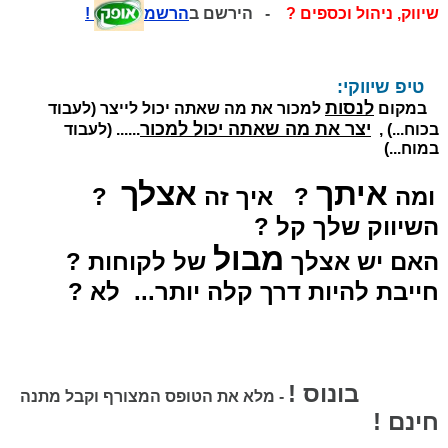
שיווק, ניהול וכספים ?
- הירשם ב
הרשמ
!
טיפ שיווקי:
לנסות
במקום
למכור את מה שאתה יכול לייצר (לעבוד
יצר את מה שאתה יכול למכור
בכוח...) ,
...... (לעבוד
במוח...)
איתך
אצלך
ומה
? איך זה
?
השיווק שלך קל ?
מבול
האם יש אצלך
של לקוחות ?
חייבת להיות דרך קלה יותר... לא ?
בונוס !
- מלא את הטופס המצורף וקבל מתנה
חינם !