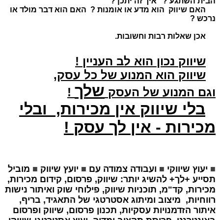
הבית השתגע ? איך זה יתכן ?
האם שיווק הוא מדע או אומנות ?
האם הוא דבר מולד או
נרכש ?
אכן שאלות רבות וחשובות.
שיווק נכון הוא לב העניין !
שיווק הוא המנוע של כל עסק,
שלך
וגם המנוע של העסק
!
בלי שיווק אין מכירות, ובלי
מכירות - אין לך עסק !
■
יעוץ שיווקי
■
ועבודה צמודה עם
■
יועץ שיווק
■
מוביל
תסייע +לך+ להשיג יותר: שיווק, פרסום, קידום מכירות,
מכירות, קד"מ, תוכניות שיווק, פילוחי שוק ואיתור נישות
רווחיות, מיצוב ומיתוג אסטרטגי של התאגיד, בריף,
איתור הזדמנויות עסקיות, תכנון פרסום, שיווק ופרסום