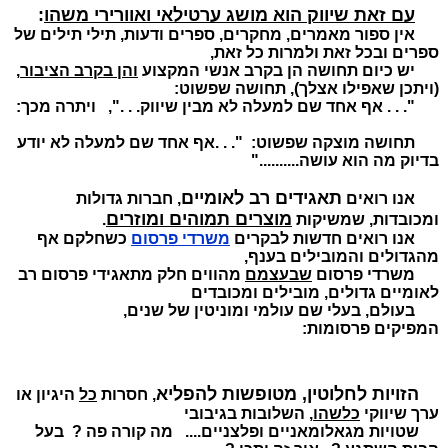
עם זאת שיווק הוא מושג ערטילאי ואוורירי משהו
:
אין ספור מאמרים, מחקרים, ספרים ודעות, תילי תילים של
ספרים ובכל זאת ולמרות כל זאת,
יש כיום תחושה הן בקרב אנשי המקצוע
והן בקרב הציבור
,
(ויתכן שאפילו אצלך), תחושה שפשוט:
". . . אף אחד שם למעלה לא מבין שיווק. . .", ויתרה מכך:
תחושה מוצקה שפשוט: ". . .אף אחד שם למעלה לא יודע
בדיוק מה הוא עושה.........."
תאגידים רב לאומיים
אנו רואים
, חברות גדולות
מוצרים תמוהים ומוזרים
ומכובדות, שמשיקות
.
אנו רואים חדשות לבקרים
משרדי פרסום
כשחלקם אף
מהגדולים והמובילים בענף,
משרדי פרסום
שבעצמם
מהווים חלק מתאגידי פרסום רב
לאומיים גדולים, מובילים ומכובדים
בעולם,
בעלי שם עולמי ומוניטין של שנים,
המפיקים פרסומות:
הזויות לחלוטין,
מטופשות להפליא
,
חסרות
כל
היגיון או
ערך שיווקי
כלשהו
,
השלובות בגיבובי
שטויות
מגאלומאניים
ופלצניים....
מה קורה פה ? בעל