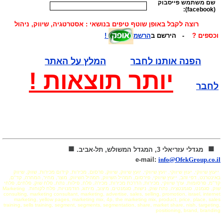
רוצה לקבל באופן שוטף
טיפים בנושאי : אסטרטגיה, שיווק, ניהול
וכספים ?
- הירשם ב
הרשמ
!
הפנה אותנו לחבר
המלץ על האתר
יותר תוצאות !
לחבר
■
■
מגדלי עזריאלי 3, המגדל המשולש, תל-אביב.
:e-mail
info@OfekGroup.co.il
ייעוץ שיווקי, יעוץ שיווקי, יועץ שיווקי, יועץ שיווק, שיווק, פרסום, מכירות, קידום מכירות, שווק, שיווק
באינטרנט, דפי זהב, ייעוץ שיווקי, פירסום, תמהיל השיווק, תמהיל השיווק, מוצר, מחיר, המחרה, קד"ם,
קד"מ, פרסומות, ערך שיווקי, מכירות, הדרכת מכירות, מכירה, פלח, פילוח, נתח, פלח שוק, פלחים, פלחי
שוק, סגמנט, סגמנטציה, נתח שוק, נישות, סגמנטים, מיצוב, מיתוג, הזדמנויות, פלח לקוחות.
Marketing
consulting, marketing consultant, marketing, advertise, sales, selling, promotion, israel, internet
marketing, yellow pages, marketing mix, 4p, the marketing mix, product, price, place, sales
training, sells training, segment, segments, segmentation, share, market share, nish, targeting,
positioning, brand, branding