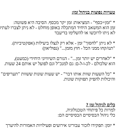
טעויות נפוצות בניהול זמן:
* "זמן=כסף" - המציאות: זמן יקר מכסף. הסיבה היא פשוטה:
זמן הוא המשאב היחיד המתכלה באופן מוחלט - לא ניתן לצברו לעתיד
לא ניתו לרוכשו או להשלימו בדיעבד
* לא ניתן "לחסוך" זמן - אלא רק לנצלו ביעילות (אפקטיביות).
"תנו/קחו ממני הכל - חוץ מזמן..." (נפוליאון)
* "לאחרים יש יותר זמן..." - הגורם השיוויוני היחידי (כמעט),
הוא שלכולם - לכ-ו-ל-ם: גם למנכ"ל וגם לפועל יש אותם 24 שעות.
* "כל השעות שוות אותו דבר" - יש שעות שונות ששוות "תעריפים" ש
והיכולות להפיק תפוקות שונות.
כלים לניהול זמן ?
למרות כל פיתוחי הטכנולוגיה,
כלי ניהול הבסיסיים הבסיסיים הם:
* יומן: תפקידו לזכור עבורינו אירועים ופעילויות האמורות להיערך