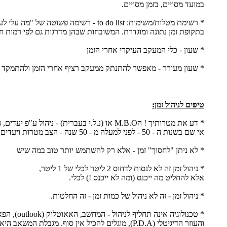
במועד מסויים, בזמן מסויים.
* רשימת מטלות/משימות: to do list - רשימה פשוטה של "מה עלי לעשות ?"
בתקופת זמן נתונה ומוגדרת. המשובחות שבהן מדרגות גם לפי רמות חש
* שעון - כלי המעקב העיקרי אחרי הזמן
* שעון מעורר - מאפשר להתנתק ממעקב רציף אחרי הזמן ולהתמקד ב
טיפים לניהול זמן:
* דע את מטרותיך ! הM.B.O או (נ.ל.י בעברית) - ניהול ע"פ יעדים, הומצא
אי שם בשנות ה - 50 - לפני למעלה מ - 50 שנה - הצב מטרות ויעדים !
* לא ניתן "לחסוך" זמן - אלא רק להשתמש יותר טוב במה שיש
* ניהול זמן זה לא לנסות לדחוס 2 ליטר לכלי של 1 ליטר,
אלא להחליט מה ייכנס (ומה לא ייכנס !) לכלי.
* ניהול זמן - זה לא ניהול של כמות זמן - זה החלטות.
* טכנולוגיה אינה תחליף לניהול - המחשב, האאוטלוק (outlook), הפאלם (palm),
והעוזר הדיגיטלי (P.D.A), מוגלים להכיל אין סוף. מגבלת המשאב היא היכולת/הזמן