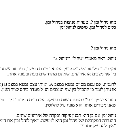
מהו ניהול זמן ?, טעויות נפוצות בניהול זמן,
כלים לניהול זמן, טיפים לניהול זמן
מהו ניהול זמן ?
ניהול: ראה מאמרי "ניהול" ו"ניהול 2"
זמן: ביטוי פילוסופי-לשוני-מדעי, המתאר מידת המשך, פער או השתנות
בין שני מצבים או אירועים, שאינם מתרחשים בעת ובעונה אחת.
לדוגמה, אם עצם מסוים נמצא במצב A, ואותו עצם נמצא במצב B (אחר כך),
אז ניתן לומר כי ההבדל בין שני המצבים הנ"ל מוגדר ביחס לציר הזמן.
הערה: יצויין כי ע"פ מספר גישות בפיזיקה המודרנית המונח "זמן" כפי
שאנו מכירים אותו, הוא מונח נזיל לחלוטין.
ניהול זמן אם כן הוא תכנון פיקוח ובקרה של אירועים שונים.
ההגדרה המקובלת של ניהול זמן היא למעשה: "איך לנהל נכון את הזמן
"איך להספיק יותר ?"