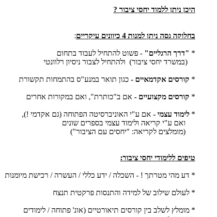
היכן ניתן ללמוד יחסי ציבור ?
בחלוקה גסה ניתן למנות 4 כיוונים עיקריים
:
*
"דרך הרגליים"
- פשוט להתחיל לעבוד בתחום
(במשרד יחסי ציבור) ולהתחיל לצבור ניסיון רלוונטי
*
קורסים אקדמאיים -
כגון תואר במנע"ס בהתמחות תקשורת
*
קורסים מקצועיים -
אם ב"כותרת", ואם במקורות אחרים
*
לימוד עצמי -
אם ע"י האוניברסיטה הפתוחה (גם אקדמי !),
ואם ע"י קריאה ולימוד עצמי בספרים שונים
(מומלצים לקריאה: "יחסים עם הציבור")
טיפים ללימודי יחסי ציבור:
* דע מהי מטרתך ! - השכלה / ידע כללי / העשרה / רכישת מיומנות
* לעולם שילוב של למידה והתנסות פרקטית תנצח
* מומלץ לשלב בין קורסים תיאורטיים (אונ' פתוחה / לימודים