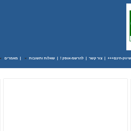
יווק-חינם+++
|
צור קשר
|
להרשמ-אופק !
|
שאלות ותשובות
|
מאמרים