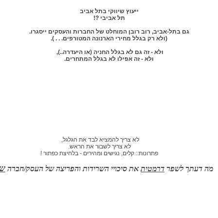
ייעוץ שיווקי בתל אביב
תל אביבי ?!
גם בתל-אביב, רוב רובן המוחלט של החברות והעסקים ייסגרו.
(ולא רק בגלל מחירי הארנונה המטורפים. . . ).
ולא - זה גם לא בגלל החניה (או היעדרה..),
ולא - זה אפילו לא בגלל המתחרים.
לא צריך להמציא לבד את הגלגל,
לא צריך לשבור את הראש.
פתרונות:: קלים, נגישים ומהירים - בלחיצת כפתור !
ש
מה דעתך לשפר
דרמטית
את סיכויי השרידות והפריצה של העסק/חברה