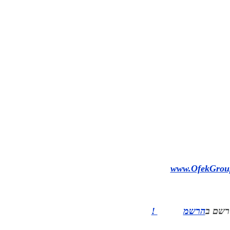
www.OfekGroup
ירשם ב
הרשמ
!