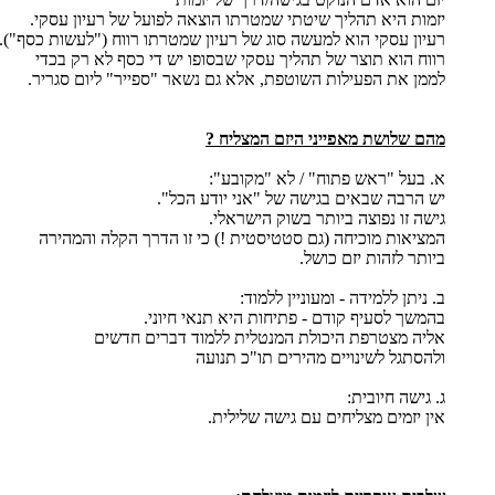
יזמות היא תהליך שיטתי שמטרתו הוצאה לפועל של רעיון עסקי.
רעיון עסקי הוא למעשה סוג של רעיון שמטרתו רווח ("לעשות כסף").
רווח הוא תוצר של תהליך עסקי שבסופו יש די כסף לא רק בכדי
לממן את הפעילות השוטפת, אלא גם נשאר "ספייר" ליום סגריר.
מהם שלושת מאפייני היזם המצליח ?
א. בעל "ראש פתוח" / לא "מקובע":
יש הרבה שבאים בגישה של "אני יודע הכל".
גישה זו נפוצה ביותר בשוק הישראלי.
המציאות מוכיחה (גם סטטיסטית !) כי זו הדרך הקלה והמהירה
ביותר לזהות יזם כושל.
ב. ניתן ללמידה - ומעוניין ללמוד:
בהמשך לסעיף קודם - פתיחות היא תנאי חיוני.
אליה מצטרפת היכולת המנטלית ללמוד דברים חדשים
ולהסתגל לשינויים מהירים תו"כ תנועה
ג. גישה חיובית:
אין יזמים מצליחים עם גישה שלילית.