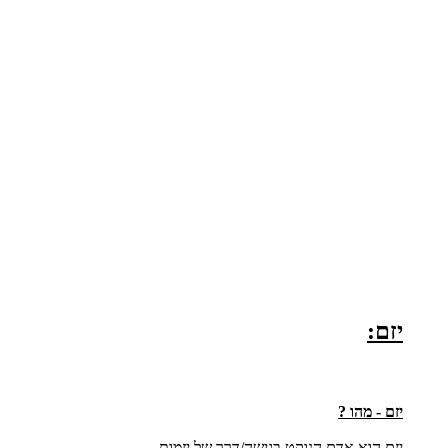
יזם:
יזם - מהו ?
יזם הוא אדם הנוקט בגישה/דרך של יזמות