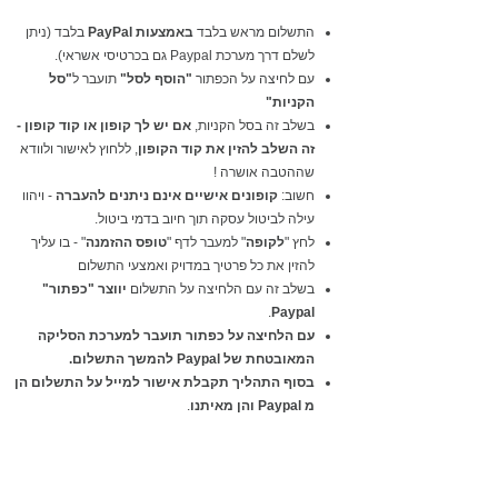
התשלום מראש בלבד
באמצעות PayPal
בלבד (ניתן
לשלם דרך מערכת Paypal גם בכרטיסי אשראי).
עם לחיצה על הכפתור
"הוסף לסל"
תועבר ל
"סל
הקניות"
בשלב זה בסל הקניות,
אם יש לך קופון או קוד קופון -
זה השלב להזין את קוד הקופון
, ללחוץ לאישור ולוודא
שההטבה אושרה !
חשוב:
קופונים אישיים אינם ניתנים להעברה
- ויהוו
עילה לביטול עסקה תוך חיוב בדמי ביטול.
לחץ "
לקופה
" למעבר לדף "
טופס ההזמנה
" - בו עליך
להזין את כל פרטיך במדויק ואמצעי התשלום
בשלב זה עם הלחיצה על התשלום
יווצר "כפתור"
.
Paypal
עם הלחיצה על כפתור תועבר למערכת הסליקה
המאובטחת של Paypal להמשך התשלום.
בסוף התהליך תקבלת אישור למייל על התשלום הן
מ Paypal והן מאיתנו
.