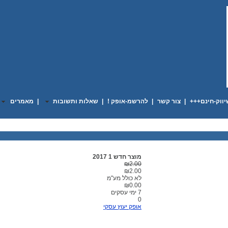
ווק-חינם+++
|
צור קשר
|
להרשמ-אופק !
|
שאלות ותשובות
|
מאמרים
מוצר חדש 1 2017
₪2.00
₪2.00
לא כולל מע"מ
₪0.00
7 ימי עסקים
0
אופק יעוץ עסקי