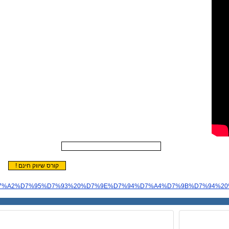
%9C%20%D7%A2%D7%95%D7%93%20%D7%9E%D7%94%D7%A4%D7%9B%D7%94